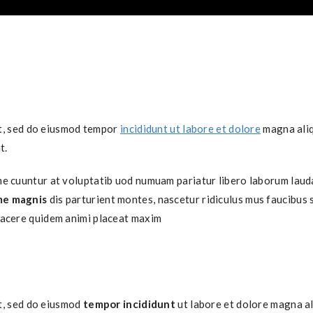
it, sed do eiusmod tempor
incididunt ut labore et dolore
magna aliq
t.
 cuuntur at voluptatib uod numuam pariatur libero laborum lauda
me magnis
dis parturient montes, nascetur ridiculus mus faucibus
facere quidem animi placeat maxim
t, sed do eiusmod
tempor incididunt
ut labore et dolore magna al